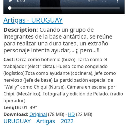
Artigas - URUGUAY
Description:
Cuando un grupo de
integrantes de la base antártica, se reúne
para realizar una dura tarea, un extraño
personaje intenta ayudar,... ¡¡ pero...!!
Cast:
Orca como bohemio (buzo). Tarta como el
trabajador (electricista). Hueso como congelado
(logístico),Tota como ayudante (cocinera), Jefe como
nervioso (jefe de base) La participación especial de
"Wally" como Chiqui (Nurse), Cámara en escena por
Chipi. (Mecánico), Fotografía y edición de Pelado. (radio
operador)
Length:
01' 49''
Download:
Original
(78 MB) -
HD
(22 MB)
URUGUAY
Artigas
2022